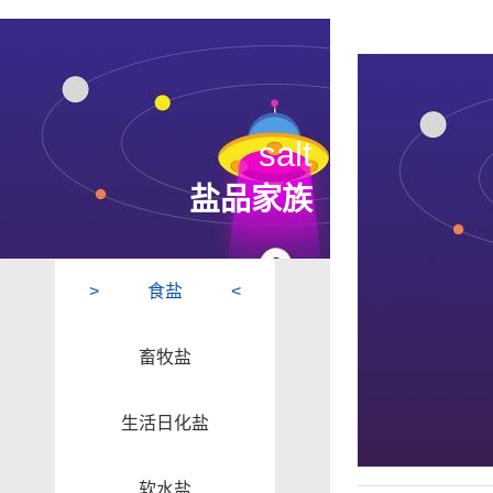
salt
盐品家族
食盐
畜牧盐
生活日化盐
软水盐