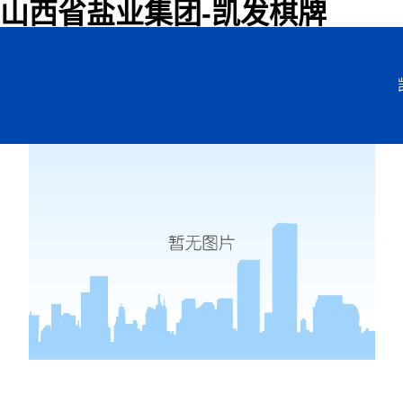
山西省盐业集团-凯发棋牌