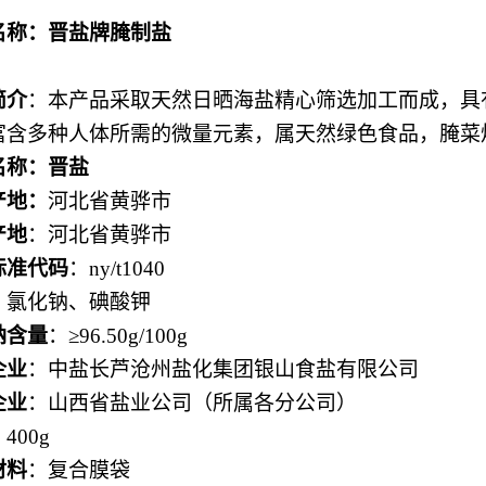
名称：晋盐牌腌制盐
简介
：本产品采取天然日晒海盐精心筛选加工而成，具
富含多种人体所需的微量元素，属天然绿色食品，腌菜
名称：晋盐
产地：
河北省黄骅市
产地
：河北省黄骅市
标准代码
：
ny/t1040
：氯化钠、碘酸钾
钠含量
：≥
96.50g/100g
企业
：中盐长芦沧州盐化集团银山食盐有限公司
企业
：山西省盐业公司（所属各分公司）
：
400g
材料
：复合膜袋