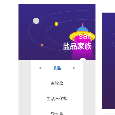
salt
盐品家族
食盐
畜牧盐
生活日化盐
软水盐