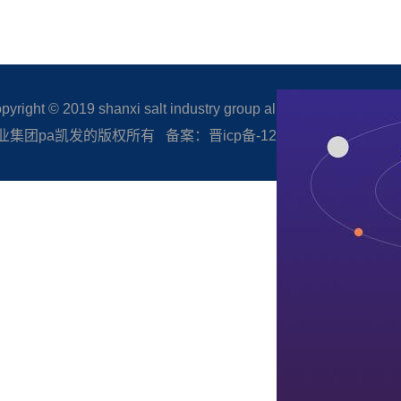
right © 2019 shanxi salt industry group all rights reserved.
集团pa凯发的版权所有 备案：晋icp备-12005506