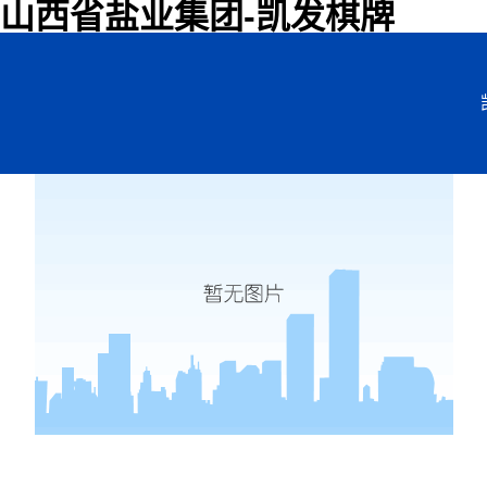
山西省盐业集团-凯发棋牌