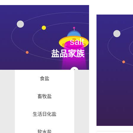
salt
盐品家族
食盐
畜牧盐
生活日化盐
软水盐