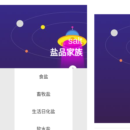
salt
盐品家族
食盐
畜牧盐
生活日化盐
软水盐