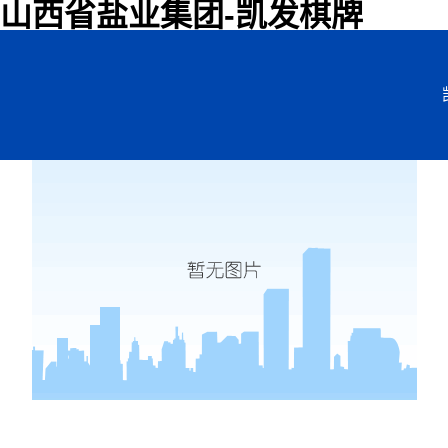
山西省盐业集团-凯发棋牌