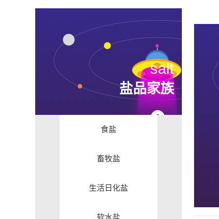
salt
盐品家族
食盐
畜牧盐
生活日化盐
软水盐