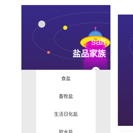
salt
盐品家族
食盐
畜牧盐
生活日化盐
软水盐