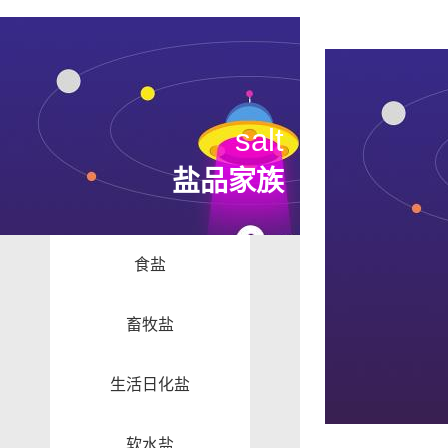
salt
盐品家族
食盐
畜牧盐
生活日化盐
软水盐