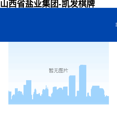
山西省盐业集团-凯发棋牌