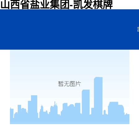
山西省盐业集团-凯发棋牌