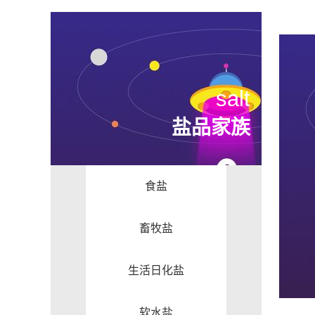
salt
盐品家族
食盐
畜牧盐
生活日化盐
软水盐