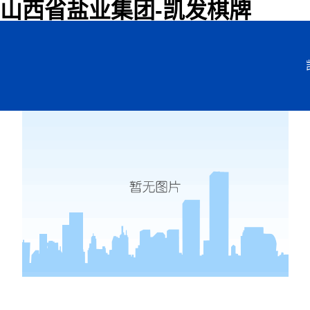
山西省盐业集团-凯发棋牌