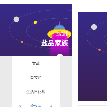
salt
盐品家族
食盐
畜牧盐
生活日化盐
软水盐