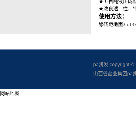
★五百吨液压成
★改良适口性，
使用方法：
舔砖距地面
35-13
pa凯发 copyright © 20
山西省盐业集团pa凯发
网站地图