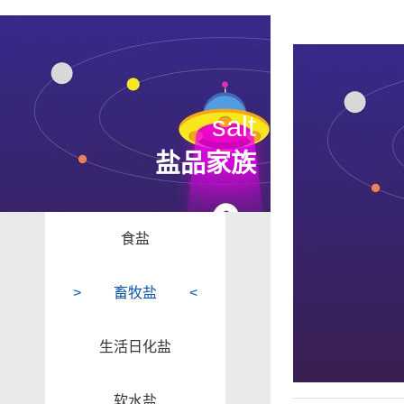
salt
盐品家族
食盐
畜牧盐
生活日化盐
软水盐