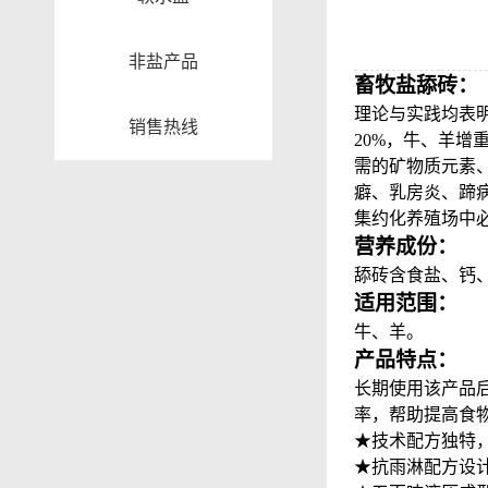
非盐产品
畜牧盐舔砖：
理论与实践均表
销售热线
20%
，牛、羊增
需的矿物质元素
癖、乳房炎、蹄
集约化养殖场中必
营养成份：
舔砖含食盐、钙
适用范围：
牛、羊。
产品特点：
长期使用该产品
率，帮助提高食
★技术配方独特
★抗雨淋配方设