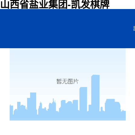
山西省盐业集团-凯发棋牌