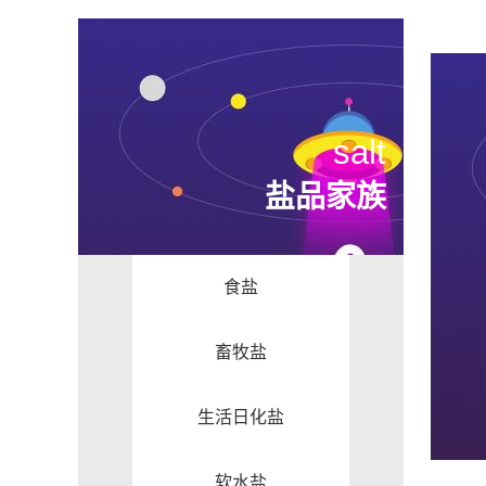
salt
盐品家族
食盐
畜牧盐
生活日化盐
软水盐