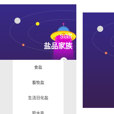
salt
盐品家族
食盐
畜牧盐
生活日化盐
软水盐