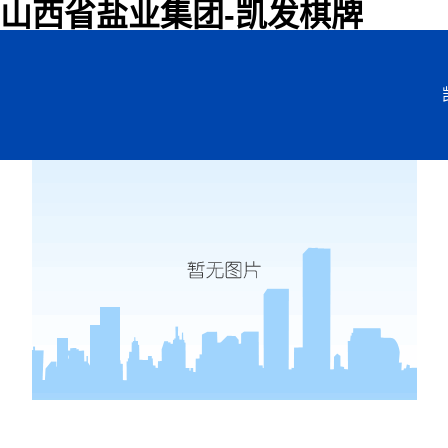
山西省盐业集团-凯发棋牌