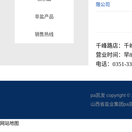
限公司
非盐产品
销售热线
千峰路店：千
营业时间：早
电话：
0351-3
pa凯发 copyright © 20
山西省盐业集团pa凯发
网站地图