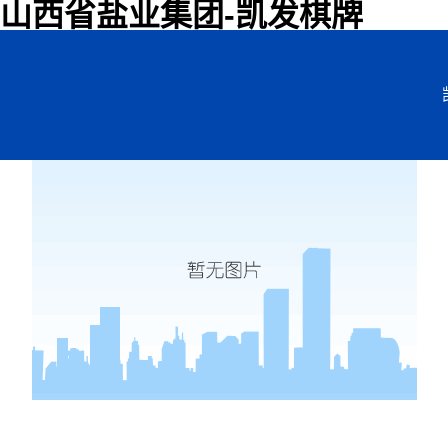
山西省盐业集团-凯发棋牌