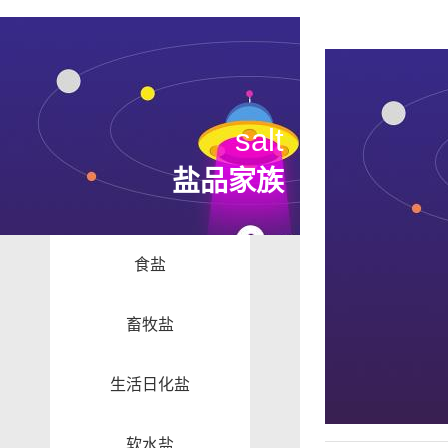
salt
盐品家族
食盐
畜牧盐
生活日化盐
软水盐