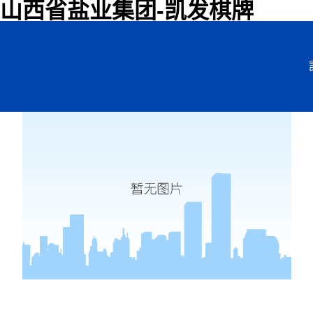
山西省盐业集团-凯发棋牌