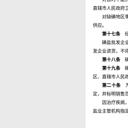
直辖市人民政府
对缺碘地区
供应。
第十七条
经
碘盐批发企
发企业进货，不
第十八条
碘
第十九条
碘
区、直辖市人民
第二十条
为
定，并标明销售
因治疗疾病
盐业主管机构指