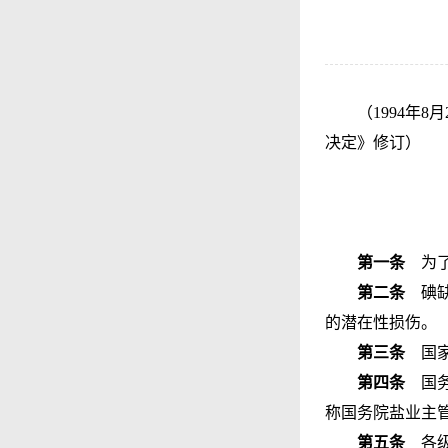
（1994年
决定》修订）
第一条
为了
第二条
碘缺
的潜在性损伤。
第三条
国家
第四条
国务
称国务院盐业主
第五条
各级