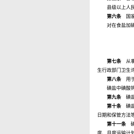
县级以上人
第六条
国家
对在食盐加
第七条
从事
生行政部门卫生
第八条
用于
碘盐中碘酸
第九条
碘盐
第十条
碘盐
日期和保管方法
第十一条
碘
度、月度运输计