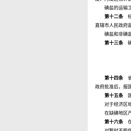
碘盐的运输
第十二条
经
直辖市人民政府
碘盐和非碘
第十三条
碘
第十四条
省
政府批准后，报
第十五条
国
对于经济区
在缺碘地区
第十六条
在
对暂时不能