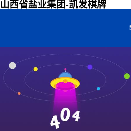
山西省盐业集团-凯发棋牌