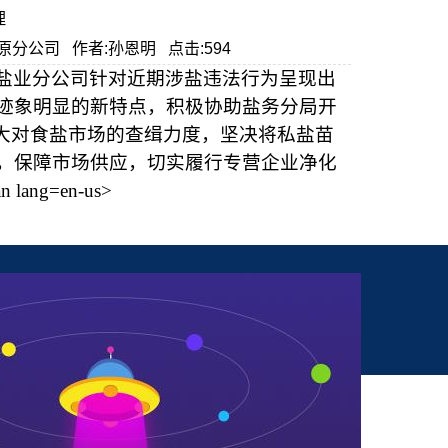
理
司太原分公司 作者:孙恩明 点击:594
盐业分公司针对近期涉盐违法行为呈现出
迹象明显的新特点，积极协助盐务分局开
加大对食盐市场的查缉力度，坚决将私盐苗
，保障市场供应，切实履行专营企业净化
g=en-us>