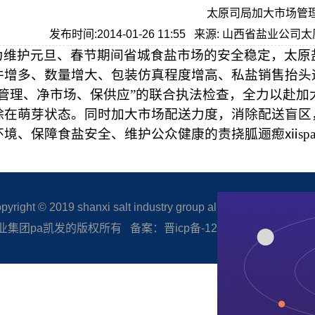
太原司局加大市场管
发布时间:2014-01-26 11:55 来源: 山西省盐业公
为维护元旦、春节期间省城食盐市场的安全稳定，太原
件增多、数量增大、包装仿真程度增高、私盐销售抬头
强管理、净市场、保供应”的联合执法检查，全力以赴
除在萌芽状态。同时加大市场配送力度，消除配送盲区
境、保障食盐安全、维护公众健康的责挠胍逦瘛ⅻspan lan
right © 2019 shanxi salt industry group all rights reserved.
集团pa凯发的版权所有 备案：晋icp备-12005506