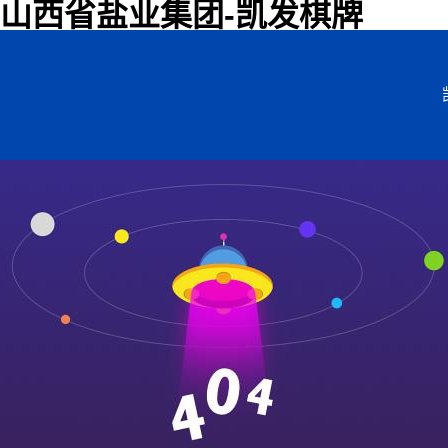
山西省盐业集团-凯发棋牌