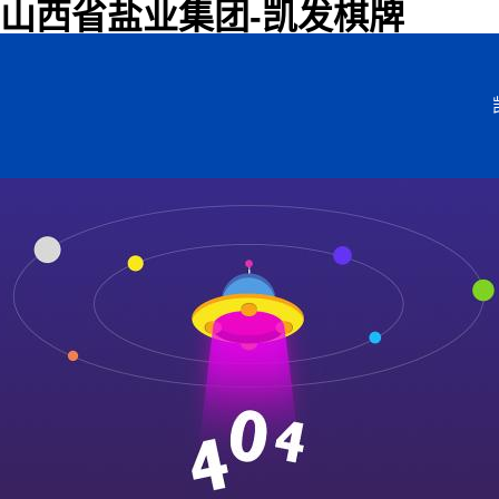
山西省盐业集团-凯发棋牌