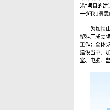
港”项目的
一ダ鞅髀恚晕
为加快山
塑料厂成立
工作；全体党
建设当中。加
室、电脑、