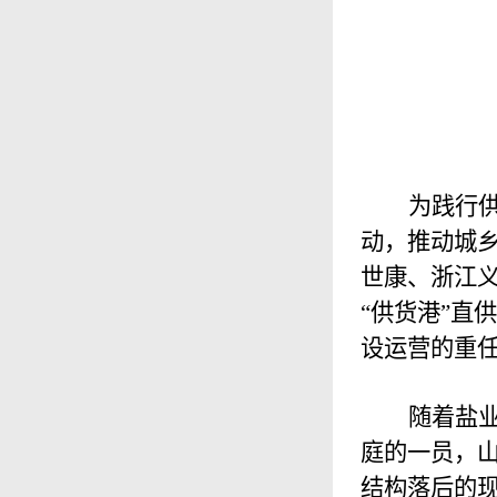
为践行
动，推动城
世康、浙江义
“供货港”直
设运营的重
随着盐
庭的一员，
结构落后的