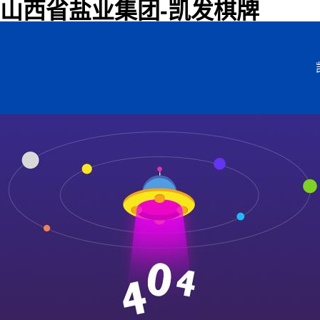
山西省盐业集团-凯发棋牌