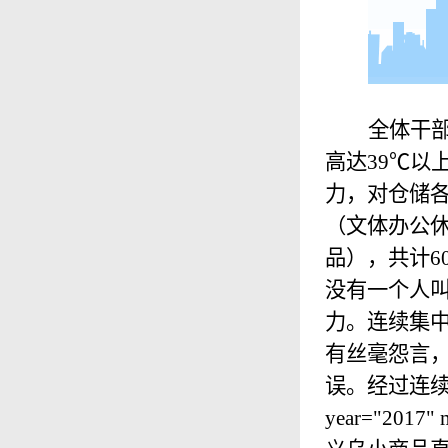
全体干
高达
39
℃
以
力，对仓储
（文体办公
品），共计
6
没有一个人
力。连续集
有丝毫怨言
误。经过连续多天
year="2017" m