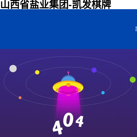
山西省盐业集团-凯发棋牌