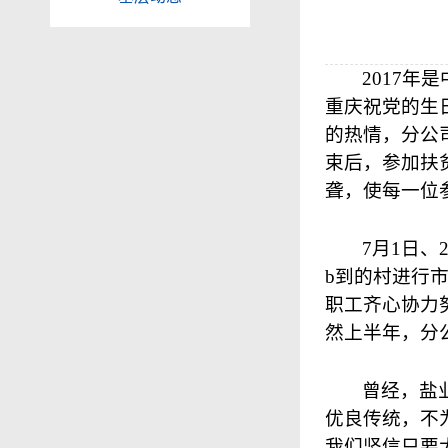
2017
年是
重庆祝党的生
的热情，分公
束后，参加扶
聋，使每一位
7
月
1
日、
b到的村进行
职工齐心协力
然上半年，分
曾经，盐
优良传统，不
我们坚信只要