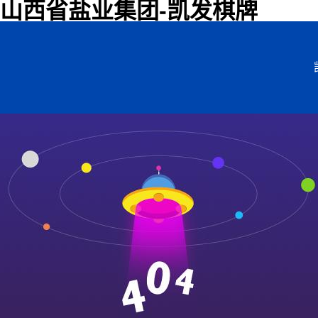
山西省盐业集团-凯发棋牌