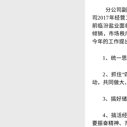
分公司副
司2017年
前临汾盐业面
倾销，市场秩
今年的工作提
1、统一
2、抓住
动，共同做大
3、搞好
4、搞活
要振奋精神、