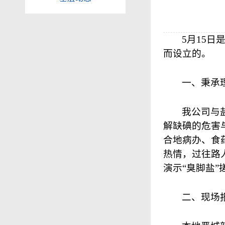
5
月
15
日是
而设立的。
一、秉承
我公司与
解缺碘的危害
合地病办、食
热情，过往路
演示“臭脚盐”
二、现场