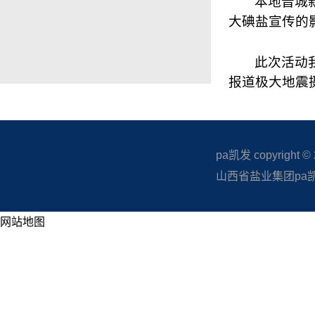
本地晋城
大碘盐宣传的
此次活动
报道极大地震
pa凯发 copyright © 20
山西省盐业集团pa凯发
网站地图