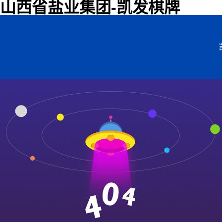
山西省盐业集团-凯发棋牌