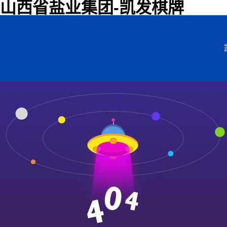
山西省盐业集团-凯发棋牌