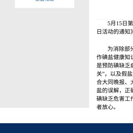
5
月
15
日
日活动的通知
为消除部
作碘盐健康知
是预防碘缺乏
关”，以及假
合大同晚报、
盐的误解，正
碘缺乏危害工
者放心。