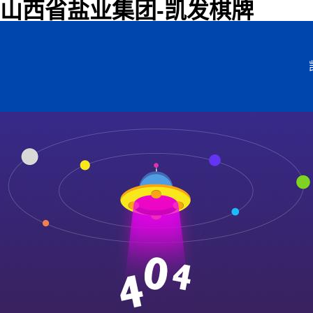
山西省盐业集团-凯发棋牌