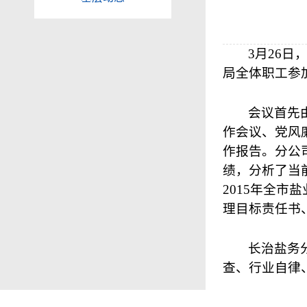
3
月
26
日
局全体职工参
会议首先
作会议、党风
作报告。分公
绩，分析了当
2015
年全市盐
理目标责任书
长治盐务
查、行业自律