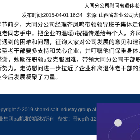
大同分公司慰问离退休老
发布时间:2015-04-01 16:34 来源: 山西省盐业公
春节前夕，大同分公司经理齐凤鸣带领领导班子集体走
位老同志手中，把企业的温暖u祝福传递给每个人。齐
前遇到的困难和问题，征询大家对公司发展的意见和建
希望老干部要多支持和关心企业，并叮嘱他们保重身体
感谢，勉励在职领u要克服困难，带领大同分公司干部
断努力。走访慰问进一步拉近了企业和离退休老干部的
业今后发展凝聚了力量。
right © 2019 shanxi salt industry group all rights reserved.
集团pa凯发的版权所有 备案：晋icp备-12005506