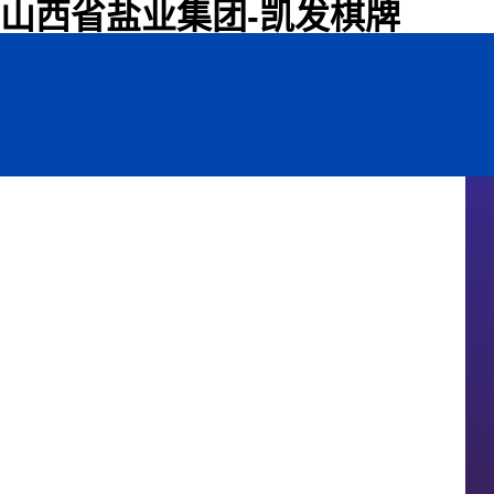
山西省盐业集团-凯发棋牌