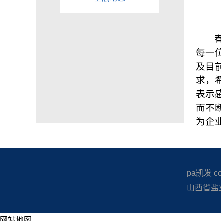
每一
及目
求，
表示
而不
为企
pa凯发 copy
山西省盐业
网站地图