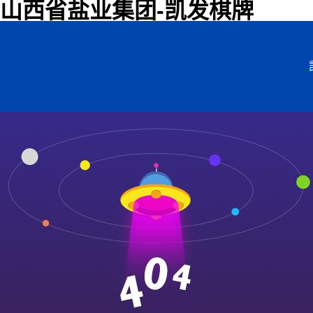
山西省盐业集团-凯发棋牌