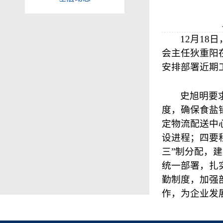
12
月
18
日
会主任狄重阳
安排部署近期
史旭明要
度，确保食盐
定物流配送中
设进程；四要
三”制分配，建
统一部署，扎
勤制度，加强
作，为企业发