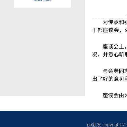
为传承和
干部座谈会，
座谈会上
况，并悉心听
与会老同
出了好的意见
座谈会由
pa凯发 copyright © 20