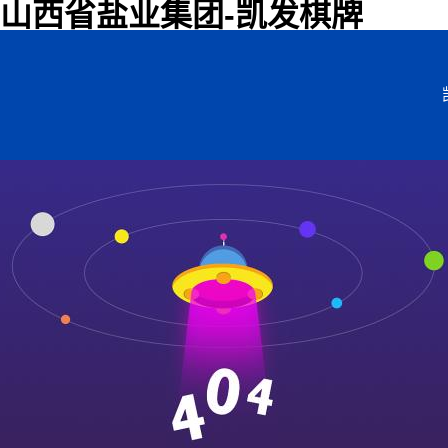
山西省盐业集团-凯发棋牌