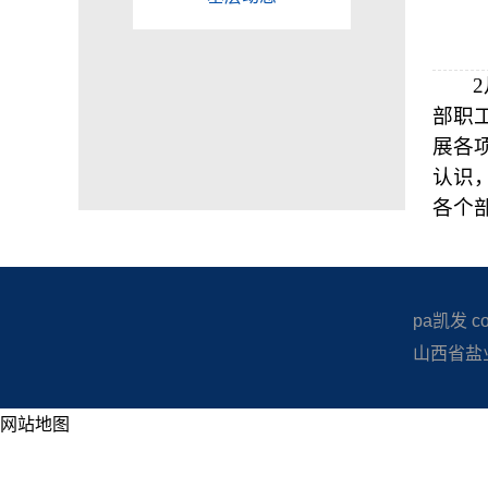
2
部职
展各
认识
各个
pa凯发 copy
山西省盐业
网站地图