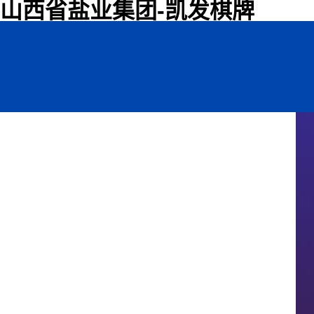
山西省盐业集团-凯发棋牌