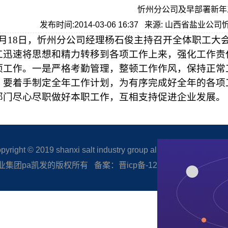
忻州分公司及早部署新年
发布时间:2014-03-06 16:37 来源: 山西省盐业
月
18
日
，忻州分公司经理杨石俊主持召开全体职工大
工迅速将思想和精力转移到各项工作上来，强化工作责
项工作。一是严格考勤管理，整顿工作作风，保持正常
，要着手制定全年工作计划，为有序完成好全年的各项
部门尽心尽职做好本职工作，互相支持促进企业发展。
right © 2019 shanxi salt industry group all rights reserved.
集团pa凯发的版权所有 备案：晋icp备-12005506