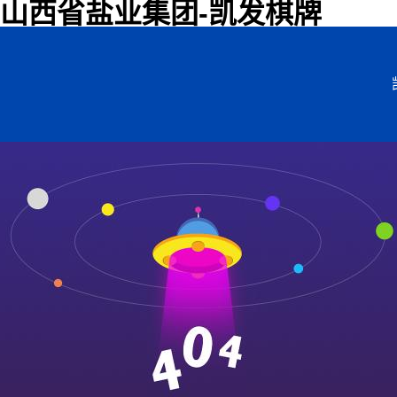
山西省盐业集团-凯发棋牌