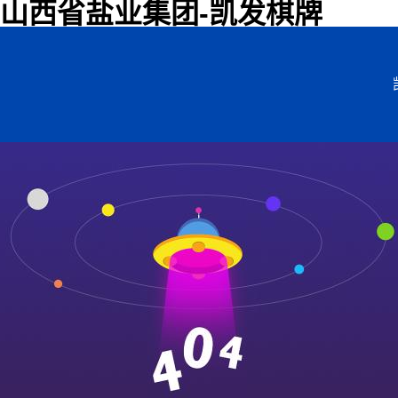
山西省盐业集团-凯发棋牌