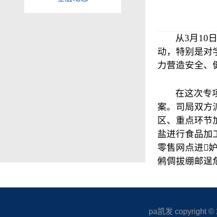
从
3
月
10
动，特别是对
力营造安全、
在这次专
案。司局双方
区、重点环节
盐进行食品加
零售网点进妒
鸺倜拔绷邮逞危
pa凯发 copyright © 20