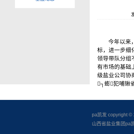
今年以来
标，进一步细
领导带队分组
有市场的基础
级盐业公司协
┐蟛犯哺锹省＝
pa凯发 copyright © 20
山西省盐业集团pa凯发