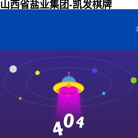
山西省盐业集团-凯发棋牌