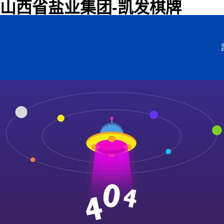
山西省盐业集团-凯发棋牌