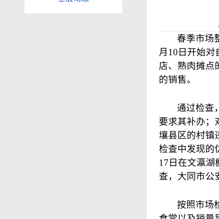
春季市场
月
10
日
开始对
店、熟肉摊点
的销售。
通过检查
要求其补办；
壤县区的村镇
检查中发现的
17
日
在文瀛湖
查，大同市公
按照市场
食堂以及销量