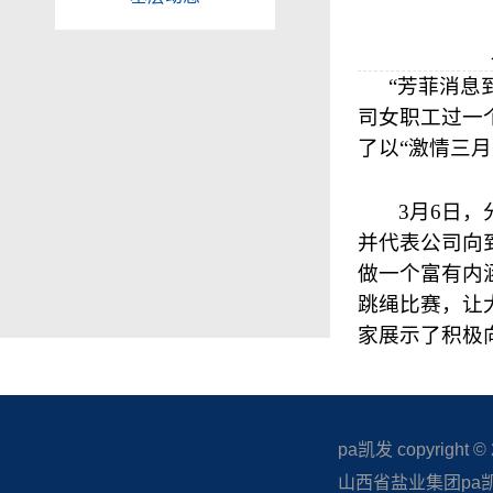
“芳菲消息
司女职工过一
了以“激情三
3
月
6
日
，
并代表公司向
做一个富有内
跳绳比赛，让
家展示了积极
pa凯发 copyright © 20
山西省盐业集团pa凯发