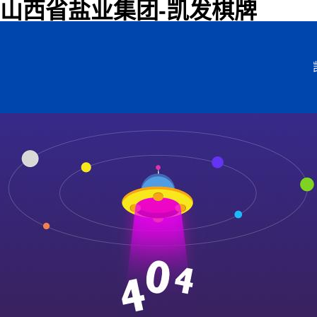
山西省盐业集团-凯发棋牌