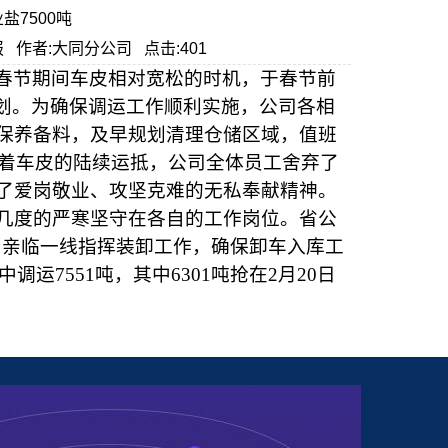
7500吨
业》报 作者:大同分公司 点击:401
春节期间车皮相对宽松的时机，于春节前
计划。为确保调运工作顺利实施，公司各相
保养备料，及早规划清理仓储区域，值班
着车皮的陆续运抵，公司全体员工舍弃了
了爱岗敬业、攻坚克难的无私奉献精神。
几度的严寒坚守在各自的工作岗位。省公
，亲临一线指挥装卸工作，确保卸车入库工
中调运
7551
吨，其中
6301
吨抢在
2
月
20
日