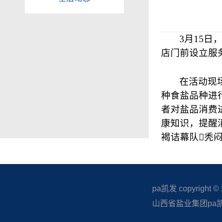
3
月
15
日
店门前设立服
在活动现
种食盐品种进
者对盐品消费
康知识，提醒
褐诘幕队秃闷馈ⅻs
pa凯发 copyright © 20
山西省盐业集团pa凯发