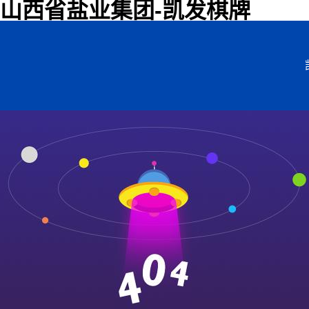
山西省盐业集团-凯发棋牌