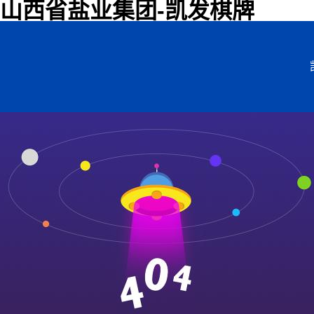
山西省盐业集团-凯发棋牌