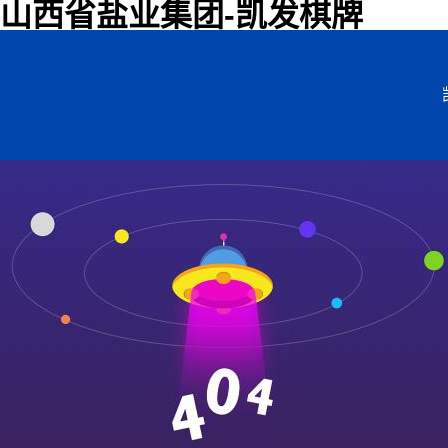
山西省盐业集团-凯发棋牌