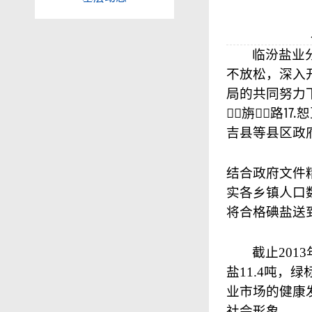
临汾盐业
不放松，深入
局的共同努力
旃路⒘
吉县等县区政
结合政府文件
实各乡镇人口
将合格碘盐送
截止
2013
盐
11.4
吨，绿
业市场的健康
社会形象。