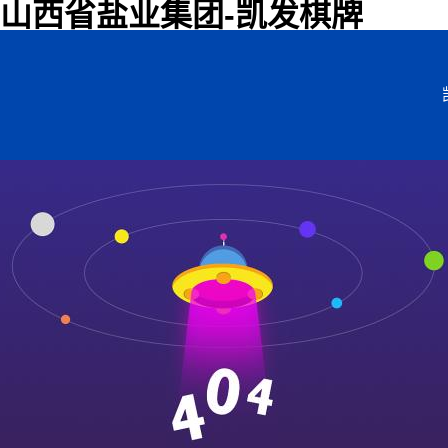
山西省盐业集团-凯发棋牌