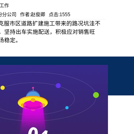
工作
司临汾分公司 作者:赵俊卿 点击:1555
克服市区道路扩建施工带来的路况坑洼不
，坚持出车实施配送，积极应对销售旺
场稳定。