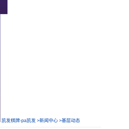
凯发棋牌-pa凯发
>
新闻中心
>
基层动态