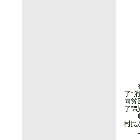
了
“
向贫
了锦
村民