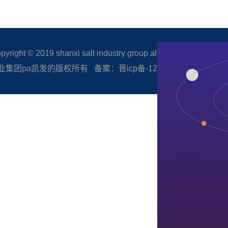
right © 2019 shanxi salt industry group all rights reserved.
集团pa凯发的版权所有 备案：晋icp备-12005506