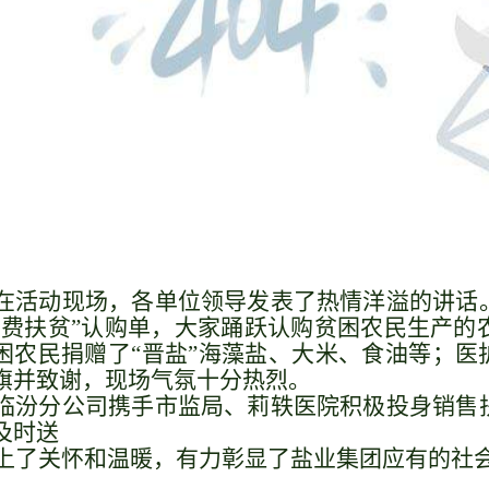
在活动现场，各单位领导发表了热情洋溢的
讲话
消费扶贫”认购单，大家踊跃认购贫困农民生产的
困农民捐赠了“晋盐”海藻盐、大米、食油等；医
旗并致谢，现场气氛十分热烈。
临汾分公司携手市监局
、
莉轶医院
积极投身销售
及时
送
上了关怀
和
温暖，
有力
彰显了盐业集团应有的社