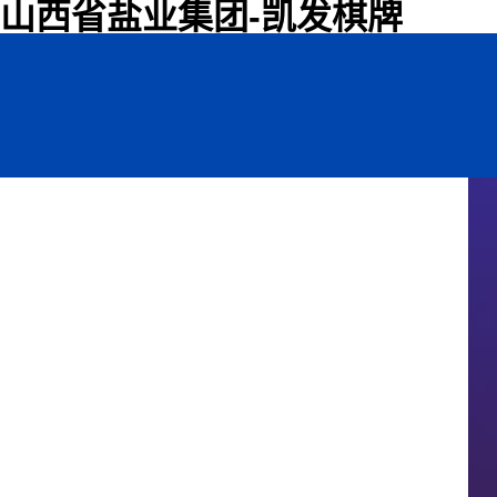
山西省盐业集团-凯发棋牌