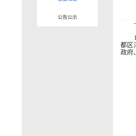
公告公示
都区
政府