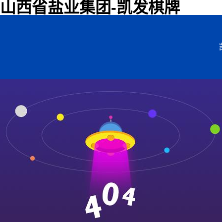
山西省盐业集团-凯发棋牌