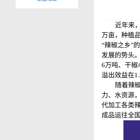
近年来
万亩，种植
“辣椒之乡”
发展的势头
6
万吨、干椒
溢出
效益在
1
随着辣
力、水资源
代加工各类
成品运往全