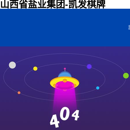
山西省盐业集团-凯发棋牌