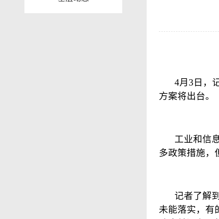
4
月
3
日
，
方案将出台。
工业和信
多政策措施，
记者了解
未能落实，有