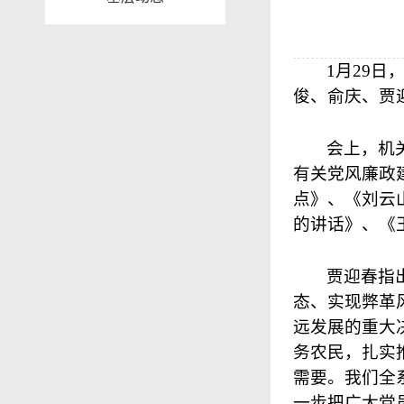
1
月
29
日
俊、俞庆、贾
会上，机
有关党风廉政
点》、《刘云
的讲话》、《
贾迎春指
态、实现弊革
远发展的重大
务农民，扎实
需要。我们全
一步把广大党