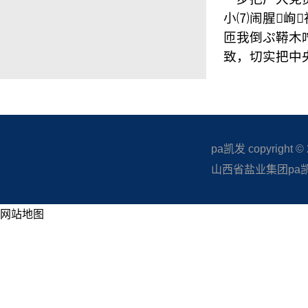
小⑺闹腥峋
匝我倒ぷ鞯木
致，切实把中
pa凯发 copyright © 20
山西省盐业集团pa凯发
网站地图