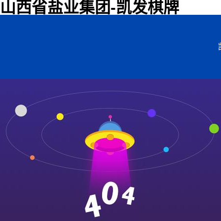
山西省盐业集团-凯发棋牌