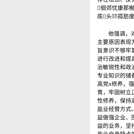
徊郊忧康那榭
底头⒄孤肪度孕杩
他强调，
主要原因表现
旨意识不够牢
进行改进和提
治敏锐性和政
专业知识的储
高党n修养，
育，牢固树立
性修养，保持
盐业经营方式
益做强企业、
益的业务，坚