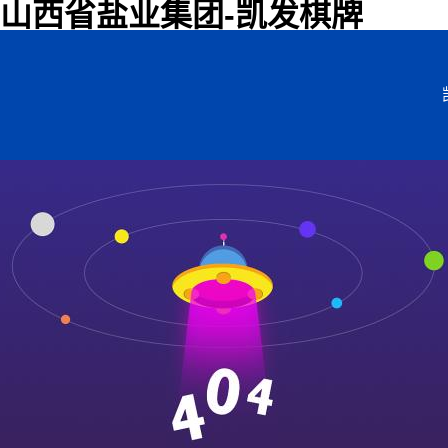
山西省盐业集团-凯发棋牌