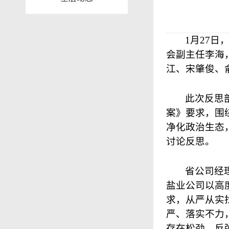
1
月
27
日
会副主任李海
江、宋肇俊、俞庆
此次反思
案》要求，围
净化政治生态
讨论反思。
省公司经
盐业公司以高
求，从严从实
严、落实不力
存在松劲、反