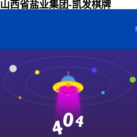
山西省盐业集团-凯发棋牌