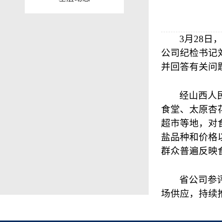
3
月
28
日
公司纪检书记
并回答有关问
经山西人
食堂、太原杏
超市等地，对
盐品种和价格
群众普遍反映
省公司参
场供应，持续