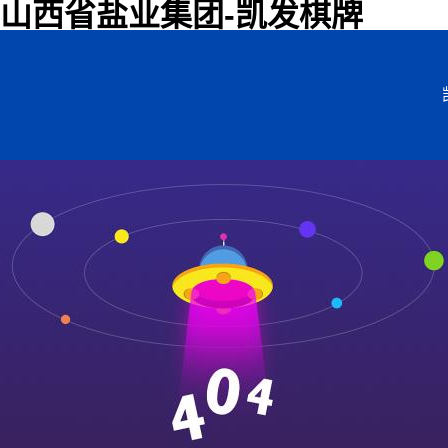
山西省盐业集团-凯发棋牌