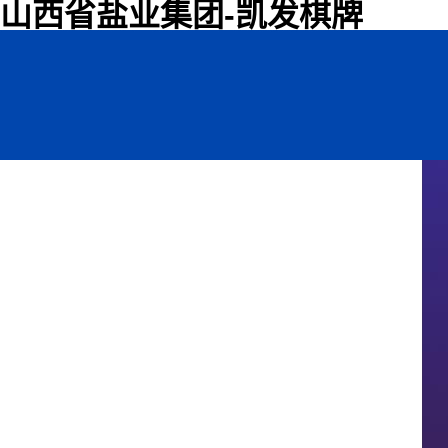
山西省盐业集团-凯发棋牌