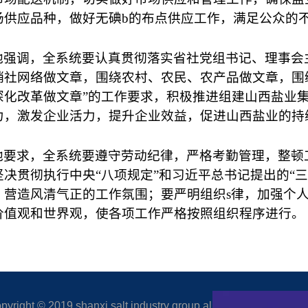
场供应品种，做好无碘b的布点供应工作，满足公众的
他强调，全系统要认真贯彻落实省社党组书记、理事会
销社网络做文章，围绕农村、农民、农产品做文章，围
深化改革做文章”的工作要求，积极推进组建山西盐业
力，激发企业活力，提升企业效益，促进山西盐业的持
他要求，全系统要遵守劳动纪律，严格考勤管理，整顿
坚决贯彻执行中央“八项规定”和习近平总书记提出的“
，营造风清气正的工作氛围；要严明组织s律，加强个
价值观和世界观，使各项工作严格按照组织程序进行。
right © 2019 shanxi salt industry group all rights reserved.