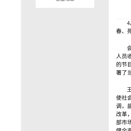
4
春、
人员
的节
署了
使社
调，
改革
部市
健全