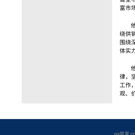
富市
绕供
围绕
体实
律，
工作
观、
pa凯发 copy