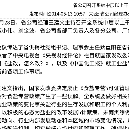
省公司召开系统中层以上干
发布时间:2014-05-13 10:57 来源: 省公司经
月
28
日
，省公司经理王建文主持召开全系统中层以上
苑小伟、刘金波，省公司各部门负责人及各分公司、厂
会议传达了省供销社党组书记、理事会主任狄重阳在省
收看了中央电视台《央视财经评论》栏目就国家发改委
目《盐改，怎么改？》，以及《中国化工报》就工业盐
当前各项工作事项。
王建文指出，国家发改委决定废止《食盐专营b可证管
会对食盐专营政策产生了一些误解。全系统要做好相关
盐业政策的变化事关盐行业的生存发展和职工的个人利
，以积极的心态为盐业的改革发展b计献策，未雨绸缪
场动向、行业内部发展动态和本区域的市场变化情况，
市场配送机制，切实做好市场供应和管理工作，确保盐