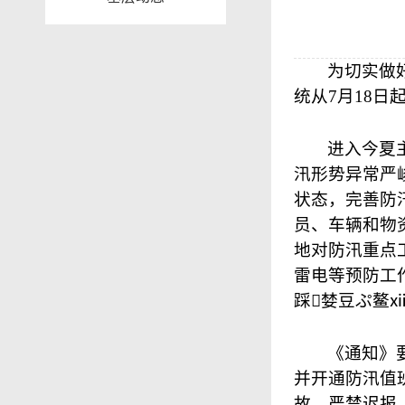
为切实做
统从
7
月
18
日
进入今夏
汛形势异常严
状态，完善防
员、车辆和物
地对防汛重点
雷电等预防工
踩婪豆ぷ鳌ⅻspa
《通知》
并开通防汛值
故，严禁迟报