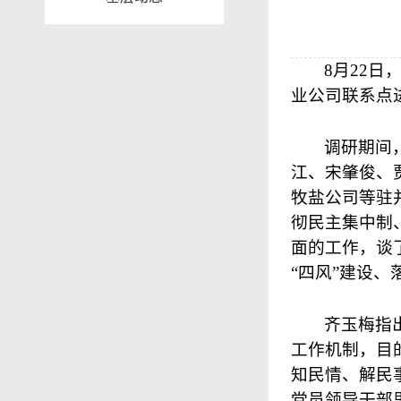
8
月
22
日
业公司联系点
调研期间
江、宋肇俊、
牧盐公司等驻
彻民主集中制
面的工作，谈
“四风”建设
齐玉梅指
工作机制，目
知民情、解民
党员领导干部