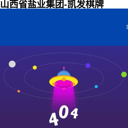
山西省盐业集团-凯发棋牌