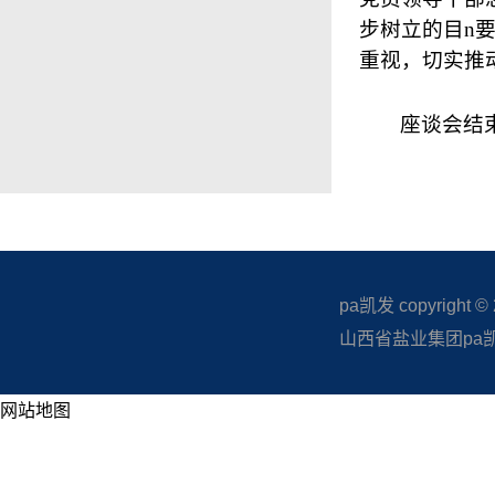
步树立的目n
重视，切实推
座谈会结
pa凯发 copyright © 20
山西省盐业集团pa凯发
网站地图